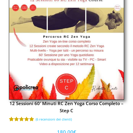
12 Sessioni 60′ Minuti RC Zen Yoga Corso Completo –
Step C
(
6
recensioni dei clienti)
Valutato
6
5.00
su 5
180,00
€