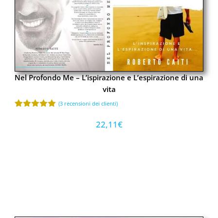
Nel Profondo Me – L’ispirazione e L’espirazione di una
vita
(
3
recensioni dei clienti)
Valutato
3
5.00
su 5
22,11
€
su base
di
recensioni