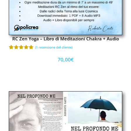
RC Zen Yoga – Libro di Meditazioni Chakra + Audio
(
1
recensione del cliente)
Valutato
1
5.00
su 5
70,00
€
su base
di
recensioni