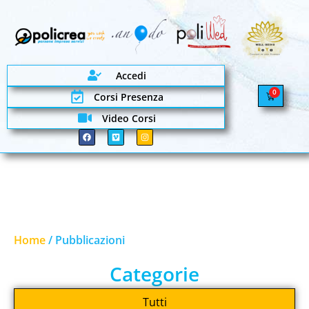
Accedi
0
Corsi Presenza
Video Corsi
Home
/ Pubblicazioni
Categorie
Tutti