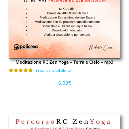
Meditazione RC Zen Yoga – Terra e Cielo – mp3
(
1
recensione del cliente)
Valutato
1
5.00
su 5
5,00
€
su base
di
recensioni