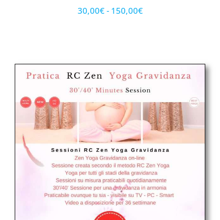
Valutato
2
5.00
su 5
30,00
€
-
150,00
€
su base
di
recensioni