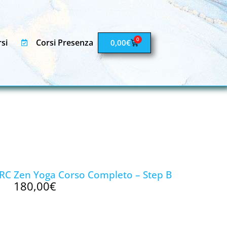
0
si
Corsi Presenza
0,00
€
i RC Zen Yoga Corso Completo – Step B
180,00
€