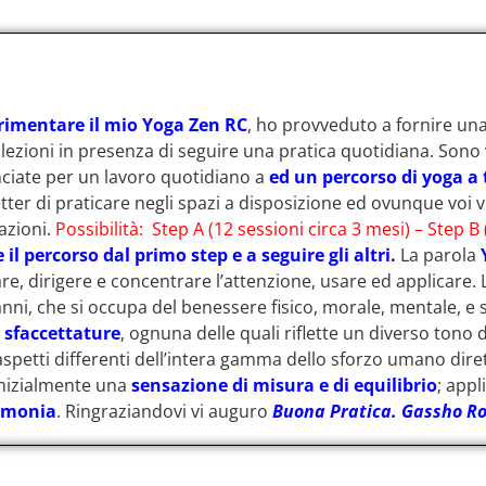
erimentare il mio Yoga Zen RC
, ho provveduto a fornire una
 lezioni in presenza di seguire una pratica quotidiana. Sono 
anciate per un lavoro quotidiano a
ed un percorso di yoga a t
er di praticare negli spazi a disposizione ed ovunque voi vi
azioni.
Possibilità: Step A (12 sessioni circa 3 mesi) – Step B 
e il percorso dal primo step e a seguire gli altri.
La parola
are, dirigere e concentrare l’attenzione, usare ed applicare
 anni, che si occupa del benessere fisico, morale, mentale, e
 sfaccettature
, ognuna delle quali riflette un diverso tono 
la aspetti differenti dell’intera gamma dello sforzo umano dir
 inizialmente una
sensazione di misura e di equilibrio
; appl
armonia
. Ringraziandovi vi auguro
Buona Pratica.
Gassho Ro