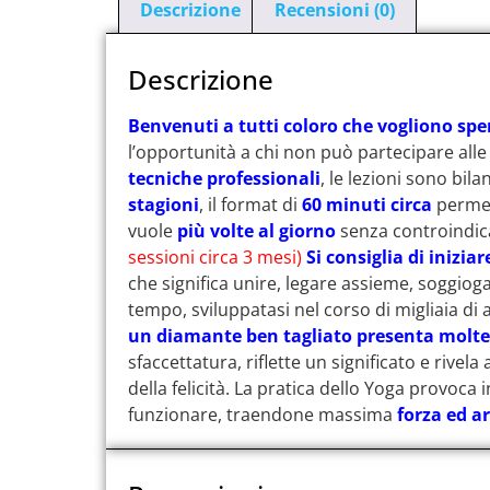
Descrizione
Recensioni (0)
Descrizione
Benvenuti a tutti coloro che vogliono sp
l’opportunità a chi non può partecipare alle
tecniche professionali
, le lezioni sono bil
stagioni
, il format di
60
minuti circa
permett
vuole
più volte al giorno
senza controindic
sessioni circa 3 mesi)
Si consiglia di iniziar
che significa unire, legare assieme, soggiog
tempo, sviluppatasi nel corso di migliaia di
un diamante ben tagliato presenta molte
sfaccettatura, riflette un significato e rive
della felicità. La pratica dello Yoga provoca
funzionare, traendone massima
forza ed 