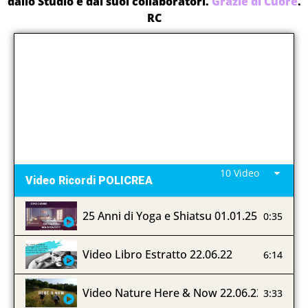
dallo Studio e dai suoi collaboratori.
Grazie di Cuore
.
RC
10 Video
Video Ricordi POLICREA
25 Anni di Yoga e Shiatsu 01.01.25
0:35
Video Libro Estratto 22.06.22
6:14
Video Nature Here & Now 22.06.22
3:33