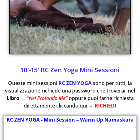
Mini Sessioni RC
10′-15′ RC Zen Yoga Mini Sessioni
ZEN YOGA
Queste mini sessioni
RC ZEN YOGA
sono per tutti, la
visualizzazione richiede una password che troverai nel
Queste mini sessioni RC ZEN YOGA
sono per tutti, per iniziare a
Libro →
“Nel Profondo Me”
oppure puoi farne richiesta
prendere confidenza con il Metodo
direttamente cliccando qui →
RICHIEDI
ideato da RC che segue il ritmo delle
stagioni.
RC ZEN YOGA - Mini Session – Warm Up Namaskara
Vai ai Video