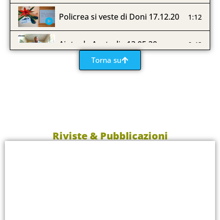
Policrea si veste di Doni 17.12.20
1:12
Aiuto da Australia 13.05.20
0:48
Torna su
Policrea si veste di Feste 14.12.19
1:25
Un Pomeriggio in Regia 29.10.19
0:40
Summer Yoga 09.06.19
1:11
Riviste & Pubblicazioni
Policrea si veste di Stelle 08.12.18
1:18
Studio Gran Opening 20.01.18
1:23