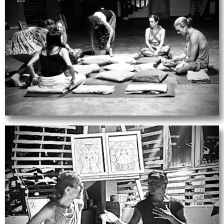
Meditazione
Sarete accompagnati in diverse tecniche di
meditazione per esplorare gli spazi della mente
sconosciuti e sviluppare le capacità
extrasensoriali insite in noi.
Mentorship
Riceverete consulenze per creare il vostro ritiro
e scegliere consulenze e lezioni private per
ottenere il massimo beneficio dal vostro ritiro
con noi.