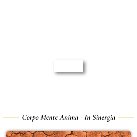
Anima
La natura è una medicina per l'anima e
immergersi nella splendida natura porterà
pace e riposo profondo alla vostra anima. Se
vi prendete cura di voi stessi e vi amate un po'
di più, la vostra anima sarà più felice.
ACQUA
Corpo Mente Anima - In Sinergia