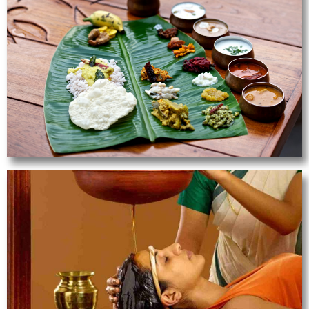
Nutrizione
Ogni giorno cibo ayurvedico delizioso.
Consultazione con il medico ayurvedico,
scoprirete il vostro Dosha, e potrete nutrirvi
secondo la vostra Natura.
Ayurveda
Soggiornerete in un lussuoso resort ayurvedico e
godrete di trattamenti ayurvedici quotidiani.
Consultazione gratuita con il medico ayurvedico