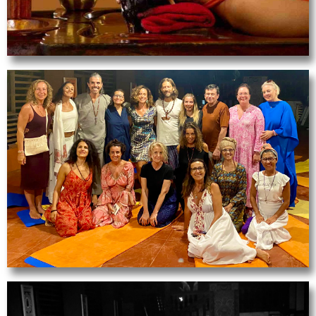
per scoprire il vostro Dosha.
Workshops
Ci saranno workshop su vari temi come la
nutrizione, il massaggio e chakra, dove
conoscenza diventa saggezza e imparare di più
su questi argomenti.