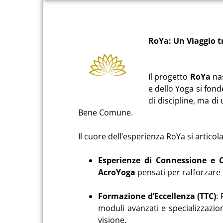
RoYa: Un Viaggio t
Il progetto
RoYa
nas
e dello Yoga si fon
di discipline, ma di
Bene Comune
.
Il cuore dell’esperienza RoYa si artico
Esperienze di Connessione e C
AcroYoga
pensati per rafforzare i
Formazione d’Eccellenza (TTC)
:
moduli avanzati e specializzazion
visione
.