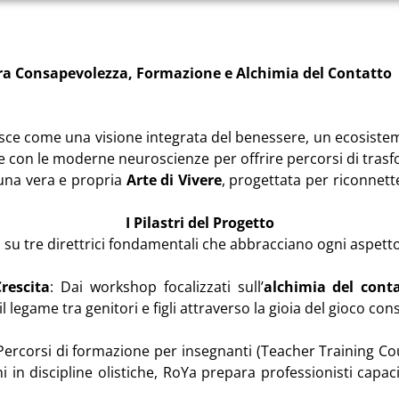
ra Consapevolezza, Formazione e Alchimia del Contatto
ce come una visione integrata del benessere, un ecosistem
de con le moderne neuroscienze per offrire percorsi di tras
 una vera e propria
Arte di Vivere
, progettata per riconnette
I Pilastri del Progetto
la su tre direttrici fondamentali che abbracciano ogni aspett
rescita
: Dai workshop focalizzati sull’
alchimia del cont
l legame tra genitori e figli attraverso la gioia del gioco co
 Percorsi di formazione per insegnanti (Teacher Training Co
i in discipline olistiche, RoYa prepara professionisti capac