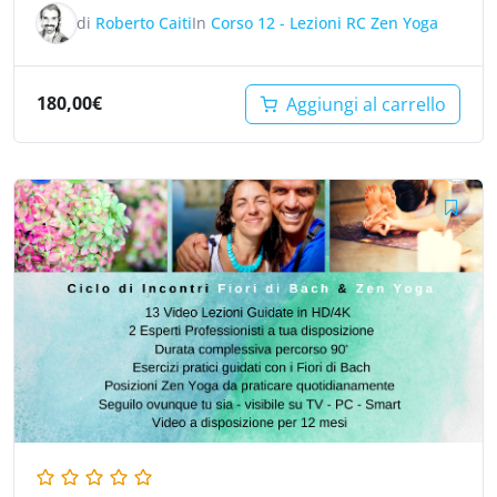
di
Roberto Caiti
In
Corso 12 - Lezioni RC Zen Yoga
180,00
€
Aggiungi al carrello