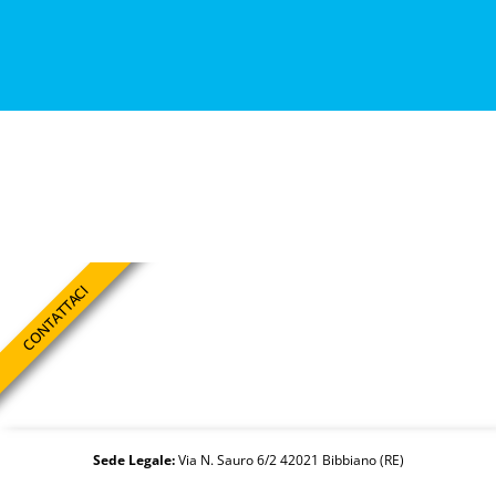
CONTATTACI
Sede Legale:
Via N. Sauro 6/2 42021 Bibbiano (RE)
Studio Yoga:
Via A. Gramsci 12/a 42025 Cavriago (RE)