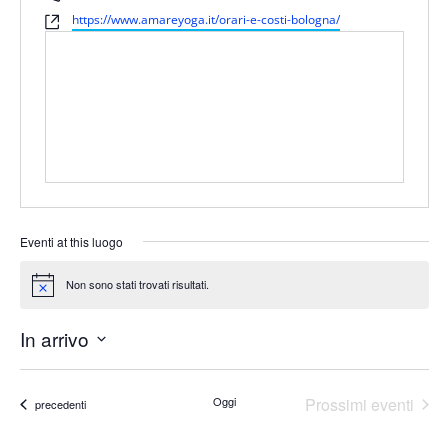
Website
https://www.amareyoga.it/orari-e-costi-bologna/
Eventi at this luogo
Non sono stati trovati risultati.
Notice
In arrivo
Seleziona
la
data.
Oggi
Prossimi eventi
Eventi
precedenti