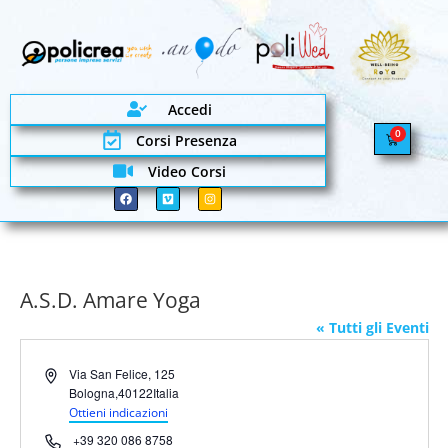
Accedi
0
Corsi Presenza
Video Corsi
A.S.D. Amare Yoga
« Tutti gli Eventi
Indirizzo
Via San Felice, 125
Bologna
,
40122
Italia
Ottieni indicazioni
Telefono
+39 320 086 8758