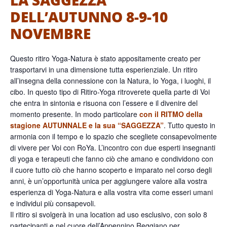
DELL’AUTUNNO 8-9-10
NOVEMBRE
Questo ritiro Yoga-Natura è stato appositamente creato per
trasportarvi in una dimensione tutta esperienziale. Un ritiro
all’insegna della connessione con la Natura, lo Yoga, i luoghi, il
cibo. In questo tipo di Ritiro-Yoga ritroverete quella parte di Voi
che entra in sintonia e risuona con l’essere e il divenire del
momento presente. In modo particolare
con il RITMO della
stagione AUTUNNALE e la sua “SAGGEZZA”
. Tutto questo in
armonia con il tempo e lo spazio che scegliete consapevolmente
di vivere per Voi con RoYa. L’incontro con due esperti insegnanti
di yoga e terapeuti che fanno ciò che amano e condividono con
il cuore tutto ciò che hanno scoperto e imparato nel corso degli
anni, è un’opportunità unica per aggiungere valore alla vostra
esperienza di Yoga-Natura e alla vostra vita come esseri umani
e individui più consapevoli.
Il ritiro si svolgerà in una location ad uso esclusivo, con solo 8
partecipanti e nel cuore dell’Appennino Reggiano per