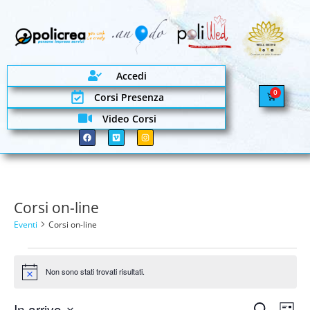
Accedi
0
Corsi Presenza
Video Corsi
Corsi on-line
Eventi
Corsi on-line
Non sono stati trovati risultati.
Notice
Ev
In arrivo
Cerca