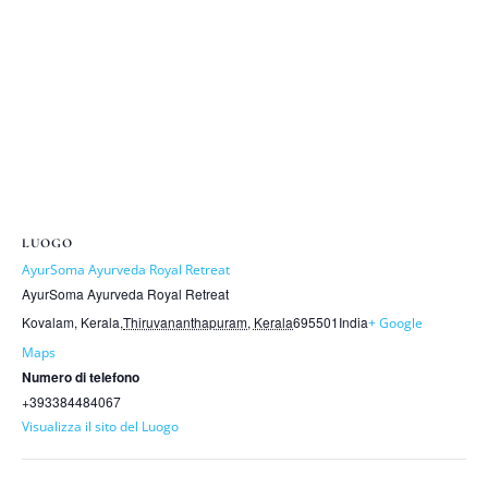
LUOGO
AyurSoma Ayurveda Royal Retreat
AyurSoma Ayurveda Royal Retreat
Kovalam, Kerala
,
Thiruvananthapuram, Kerala
695501
India
+ Google
Maps
Numero di telefono
+393384484067
Visualizza il sito del Luogo